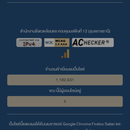
สำนักงานสิ่งแวดล้อมและควบคุมมลพิษที่ 12 (อุบลราชธานี)
จำนวนเข้าเยี่ยมชมเว็บไซต์
1,182,631
ขณะนี้มีผู้ออนไลน์อยู่
5
เว็บไซต์นี้แสดงผลได้ดีบนเบราเซอร์
Google Chrome
Firefox
Safari
และ