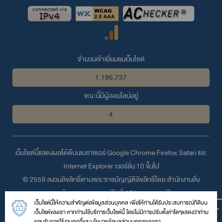
จำนวนเข้าเยี่ยมชมเว็บไซต์
1,186,737
ขณะนี้มีผู้ออนไลน์อยู่
4
เว็บไซต์นี้แสดงผลได้ดีบนเบราเซอร์
Google Chrome
Firefox
Safari
และ
Internet Explorer
เวอร์ชั่น 10 ขึ้นไป
© 2559 สงวนลิขสิทธิ์ตามพระราชบัญญัติลิขสิทธิ์โดย สำนักงานสิ่ง
แวดล้อมและควบคุมมลพิษที่ 12 (อุบลราชธานี)
เว็บไซต์นี้ให้ความสำคัญต่อข้อมูลส่วนบุคคล เพื่อให้ท่านได้รับประสบการณ์ที่ดีบน
430 หมู่ 11 ถนนคลังอาวุธ ตำบลขามใหญ่ อำเภอเมือง จังหวัดอุบลราชธานี
เว็บไซต์ของเรา หากท่านใช้บริการเว็บไซต์นี้ โดยไม่มีการปรับตั้งค่าใดๆแสดงว่าท่าน
34000
ยอมรับการใช้งานคุกกี้และนโยบายข้อมูลส่วนบุคคลของเรา