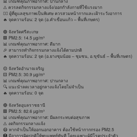
📊 เกณฑ์คุณภาพอากาศ: ปานกลาง
⚠️ ควรลดกิจกรรมกลางแจ้ง/ออกกำลังกายที่ใช้แรงมาก
👩‍⚕️ ผู้ที่ดูแลสุขภาพเป็นพิเศษ ควรสวมหน้ากากและเฝ้าระวังอาการ
🔥 จุดความร้อน: 2 จุด (อ.คำเขื่อนแก้ว – พื้นที่เกษตร)
🟢 จังหวัดศรีสะเกษ
🟩 PM2.5: 14.5 µg/m³
📊 เกณฑ์คุณภาพอากาศ: ดีมาก
🎉 สามารถทำกิจกรรมกลางแจ้งได้ตามปกติ
🔥 จุดความร้อน: 2 จุด (อ.ยางชุมน้อย – ชุมชน, อ.ขุขันธ์ – พื้นที่เกษตร)
🟡 จังหวัดอำนาจเจริญ
🟨 PM2.5: 30.9 µg/m³
📊 เกณฑ์คุณภาพอากาศ: ปานกลาง
🔍 แนะนำลดเวลาอยู่กลางแจ้งโดยไม่จำเป็น
🔥 จุดความร้อน: 0 จุด
🔴 จังหวัดอุบลราชธานี
🟥 PM2.5: 82.6 µg/m³
📊 เกณฑ์คุณภาพอากาศ: มีผลกระทบต่อสุขภาพ
⚠️ งดกิจกรรมกลางแจ้ง
😷 หากจำเป็นให้ออกนอกอาคาร ต้องใช้หน้ากากกรอง PM2.5
🏥 มีอาการผิดปกติให้พบแพทย์ทันที โดยเฉพาะผู้มีโรคประจำตัว