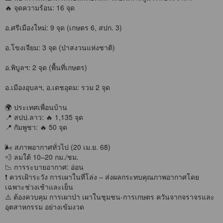
🔥 จุดความร้อน: 16 จุด
อ.ศรีเมืองใหม่: 9 จุด (เกษตร 6, สปก. 3)
อ.โขงเจียม: 3 จุด (ป่าสงวนแห่งชาติ)
อ.พิบูลฯ: 2 จุด (พื้นที่เกษตร)
อ.เมืองอุบลฯ, อ.เดชอุดม: รวม 2 จุด
🌍 ประเทศเพื่อนบ้าน
📍 สปป.ลาว: 🔥 1,135 จุด
📍 กัมพูชา: 🔥 50 จุด
🌬️ สภาพอากาศทั่วไป (20 เม.ย. 68)
💨 ลมใต้ 10–20 กม./ชม.
📉 การระบายอากาศ: อ่อน
❗ ควรเฝ้าระวัง การเผาในที่โล่ง – ส่งผลกระทบคุณภาพอากาศโดย
เฉพาะช่วงเช้าและเย็น
⚠️ ต้องควบคุม การเผาป่า เผาในชุมชน-การเกษตร ควันจากจราจรและ
อุตสาหกรรม อย่างเข้มงวด