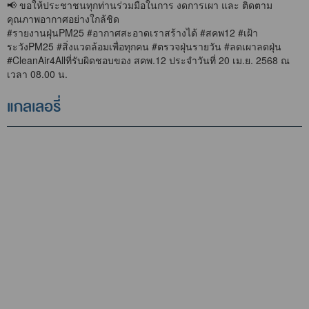
📢 ขอให้ประชาชนทุกท่านร่วมมือในการ งดการเผา และ ติดตาม
คุณภาพอากาศอย่างใกล้ชิด
#รายงานฝุ่นPM25 #อากาศสะอาดเราสร้างได้ #สคพ12 #เฝ้า
ระวังPM25 #สิ่งแวดล้อมเพื่อทุกคน #ตรวจฝุ่นรายวัน #ลดเผาลดฝุ่น
#CleanAir4Allที่รับผิดชอบของ สคพ.12 ประจำวันที่ 20 เม.ย. 2568 ณ
เวลา 08.00 น.
แกลเลอรี่