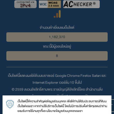
จำนวนเข้าเยี่ยมชมเว็บไซต์
1,182,370
ขณะนี้มีผู้ออนไลน์อยู่
8
เว็บไซต์นี้แสดงผลได้ดีบนเบราเซอร์
Google Chrome
Firefox
Safari
และ
Internet Explorer
เวอร์ชั่น 10 ขึ้นไป
© 2559 สงวนลิขสิทธิ์ตามพระราชบัญญัติลิขสิทธิ์โดย สำนักงานสิ่ง
แวดล้อมและควบคุมมลพิษที่ 12 (อุบลราชธานี)
เว็บไซต์นี้ให้ความสำคัญต่อข้อมูลส่วนบุคคล เพื่อให้ท่านได้รับประสบการณ์ที่ดีบน
430 หมู่ 11 ถนนคลังอาวุธ ตำบลขามใหญ่ อำเภอเมือง จังหวัดอุบลราชธานี
เว็บไซต์ของเรา หากท่านใช้บริการเว็บไซต์นี้ โดยไม่มีการปรับตั้งค่าใดๆแสดงว่าท่าน
34000
ยอมรับการใช้งานคุกกี้และนโยบายข้อมูลส่วนบุคคลของเรา