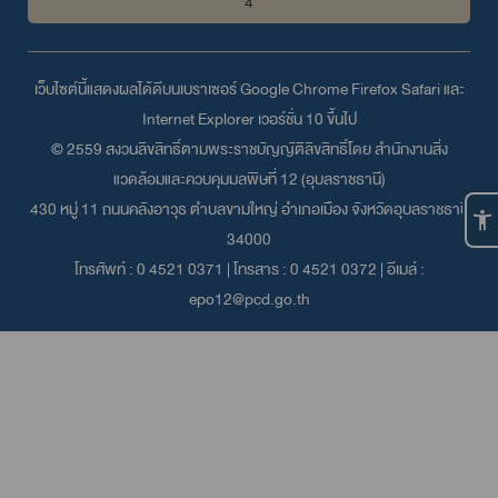
4
เว็บไซต์นี้แสดงผลได้ดีบนเบราเซอร์
Google Chrome
Firefox
Safari
และ
Internet Explorer
เวอร์ชั่น 10 ขึ้นไป
© 2559 สงวนลิขสิทธิ์ตามพระราชบัญญัติลิขสิทธิ์โดย สำนักงานสิ่ง
แวดล้อมและควบคุมมลพิษที่ 12 (อุบลราชธานี)
430 หมู่ 11 ถนนคลังอาวุธ ตำบลขามใหญ่ อำเภอเมือง จังหวัดอุบลราชธานี
34000
โทรศัพท์ :
0 4521 0371
| โทรสาร : 0 4521 0372 | อีเมล์ :
epo12@pcd.go.th